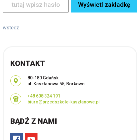
wstecz
KONTAKT
Adres pocztowy:
80-180 Gdańsk
ul. Kasztanowa 55, Borkowo
+48 608 324 191
biuro@przedszkole-kasztanowe.pl
BĄDŹ Z NAMI