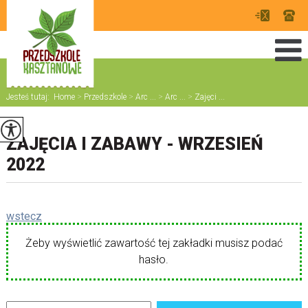
Jesteś tutaj:
Home
>
Przedszkole
>
Arc ...
>
Arc ...
>
Zajęci ...
ZAJĘCIA I ZABAWY - WRZESIEŃ
2022
wstecz
Żeby wyświetlić zawartość tej zakładki musisz podać
hasło.