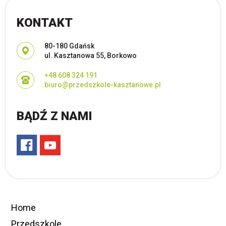
KONTAKT
Adres pocztowy:
80-180 Gdańsk
ul. Kasztanowa 55, Borkowo
+48 608 324 191
biuro@przedszkole-kasztanowe.pl
BĄDŹ Z NAMI
Home
Przedszkole