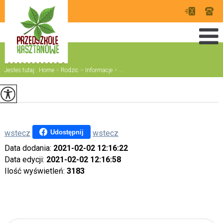
Jesteś tutaj:
Home
>
Rodzic
>
Informacje
>
...
Udostępnij
wstecz
wstecz
Data dodania:
2021-02-02 12:16:22
Data edycji:
2021-02-02 12:16:58
Ilość wyświetleń:
3183