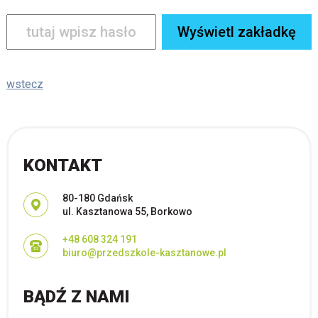
wstecz
KONTAKT
Adres pocztowy:
80-180 Gdańsk
ul. Kasztanowa 55, Borkowo
+48 608 324 191
biuro@przedszkole-kasztanowe.pl
BĄDŹ Z NAMI