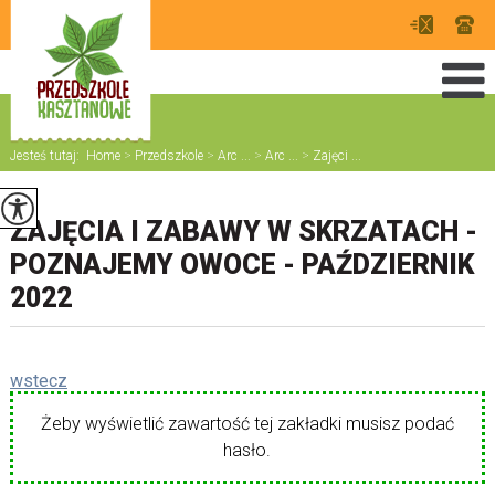
Jesteś tutaj:
Home
>
Przedszkole
>
Arc ...
>
Arc ...
>
Zajęci ...
ZAJĘCIA I ZABAWY W SKRZATACH -
POZNAJEMY OWOCE - PAŹDZIERNIK
2022
wstecz
Żeby wyświetlić zawartość tej zakładki musisz podać
hasło.