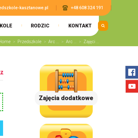
edszkole-kasztanowe.pl
+48 608 324 191
KOLE
RODZIC
KONTAKT
Home
>
Przedszkole
>
Arc ...
>
Arc ...
>
Zajęci ...
cz
Zajęcia dodatkowe