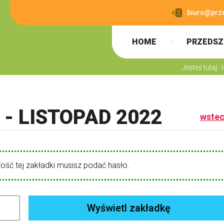
biuro@prz
HOME
PRZEDSZ
Jesteś tutaj:
 - LISTOPAD 2022
wste
ość tej zakładki musisz podać hasło.