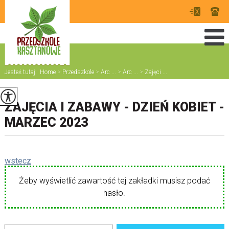
Jesteś tutaj:
Home
>
Przedszkole
>
Arc ...
>
Arc ...
>
Zajęci ...
ZAJĘCIA I ZABAWY - DZIEŃ KOBIET -
MARZEC 2023
wstecz
Żeby wyświetlić zawartość tej zakładki musisz podać
hasło.