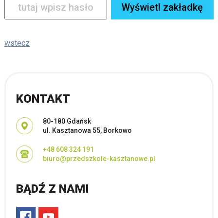
wstecz
KONTAKT
Adres pocztowy:
80-180 Gdańsk
ul. Kasztanowa 55, Borkowo
+48 608 324 191
biuro@przedszkole-kasztanowe.pl
BĄDŹ Z NAMI