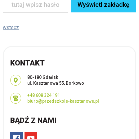
wstecz
KONTAKT
Adres pocztowy:
80-180 Gdańsk
ul. Kasztanowa 55, Borkowo
+48 608 324 191
biuro@przedszkole-kasztanowe.pl
BĄDŹ Z NAMI