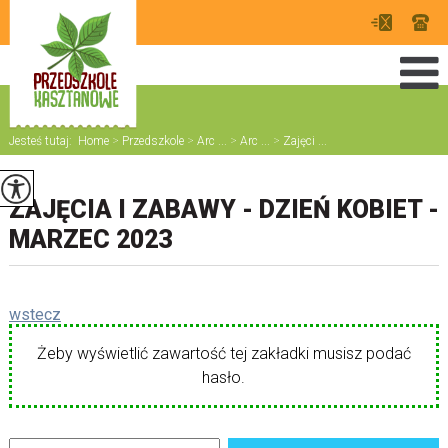
Jesteś tutaj:
Home
>
Przedszkole
>
Arc ...
>
Arc ...
>
Zajęci ...
ZAJĘCIA I ZABAWY - DZIEŃ KOBIET -
MARZEC 2023
wstecz
Żeby wyświetlić zawartość tej zakładki musisz podać
hasło.