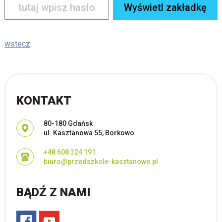
wstecz
KONTAKT
Adres pocztowy:
80-180 Gdańsk
ul. Kasztanowa 55, Borkowo
+48 608 324 191
biuro@przedszkole-kasztanowe.pl
BĄDŹ Z NAMI