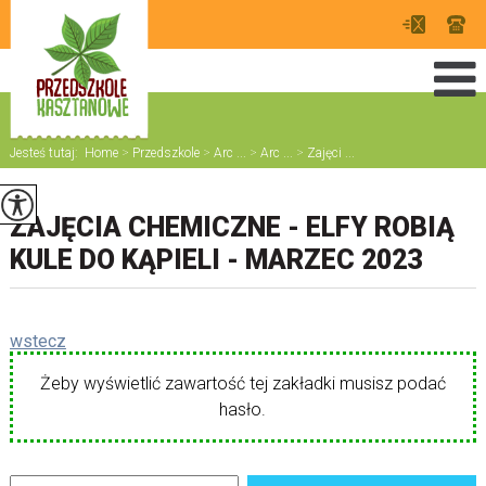
Jesteś tutaj:
Home
>
Przedszkole
>
Arc ...
>
Arc ...
>
Zajęci ...
ZAJĘCIA CHEMICZNE - ELFY ROBIĄ
KULE DO KĄPIELI - MARZEC 2023
wstecz
Żeby wyświetlić zawartość tej zakładki musisz podać
hasło.