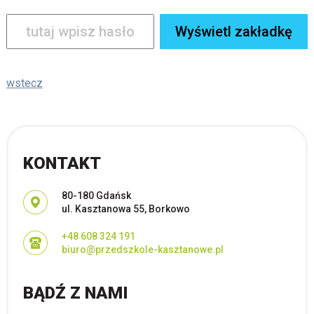
wstecz
KONTAKT
Adres pocztowy:
80-180 Gdańsk
ul. Kasztanowa 55, Borkowo
+48 608 324 191
biuro@przedszkole-kasztanowe.pl
BĄDŹ Z NAMI