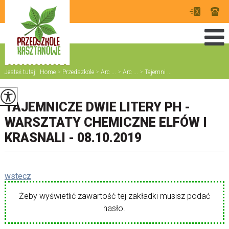
Jesteś tutaj:
Home
>
Przedszkole
>
Arc ...
>
Arc ...
>
Tajemni ...
TAJEMNICZE DWIE LITERY PH -
WARSZTATY CHEMICZNE ELFÓW I
KRASNALI - 08.10.2019
wstecz
Żeby wyświetlić zawartość tej zakładki musisz podać
hasło.