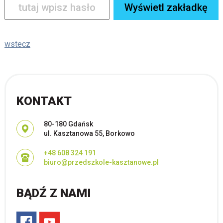
wstecz
KONTAKT
Adres pocztowy:
80-180 Gdańsk
ul. Kasztanowa 55, Borkowo
+48 608 324 191
biuro@przedszkole-kasztanowe.pl
BĄDŹ Z NAMI