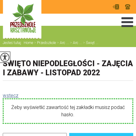
Jesteś tutaj:
Home
>
Przedszkole
>
Arc ...
>
Arc ...
>
Święt ...
ŚWIĘTO NIEPODLEGŁOŚCI - ZAJĘCIA
I ZABAWY - LISTOPAD 2022
wstecz
Żeby wyświetlić zawartość tej zakładki musisz podać
hasło.