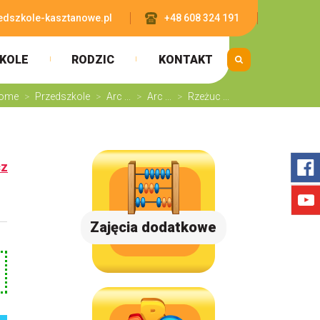
edszkole-kasztanowe.pl
+48 608 324 191
KOLE
RODZIC
KONTAKT
ome
>
Przedszkole
>
Arc ...
>
Arc ...
>
Rzeżuc ...
cz
Zajęcia dodatkowe