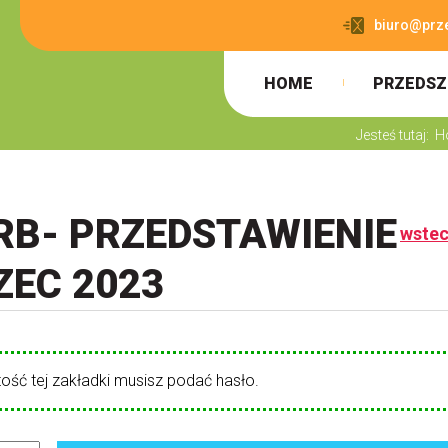
biuro@prz
HOME
PRZEDSZ
Jesteś tutaj:
H
B- PRZEDSTAWIENIE
wste
ZEC 2023
ość tej zakładki musisz podać hasło.